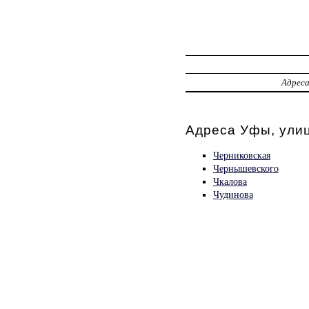
Адрес
Адреса Уфы, ули
Черниковская
Чернышевского
Чкалова
Чудинова