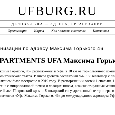
UFBURG.RU
ДЕЛОВАЯ УФА — АДРЕСА, ОРГАНИЗАЦИИ
а
Организации
Карта
Как попасть в каталог
Контакты
низации по адресу Максима Горького 46
PARTMENTS UFA Максима Горьк
ксима Горького, 46» расположены в Уфе, в 10 км от горнолыжного комп
драматического театра. В числе удобств бесплатный Wi-Fi и телевизор с п
алконом было построено в 2019 году. В распоряжении гостей 1 спальня, 1
ухня с микроволновой печью и холодильником, а также стиральная маши
е белье. Покровский храм и Башкирский государственный театр оперы и б
ртаментов «Уфа Максима Горького, 46» до международного аэропорта Уфы