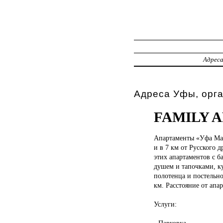
Адрес
Адреса Уфы, орга
FAMILY A
Апартаменты «Уфа
Ма
и в 7 км от Русского 
этих апартаментов с б
душем и тапочками, к
полотенца и постельно
км. Расстояние от апа
Услуги:
- Парковка.