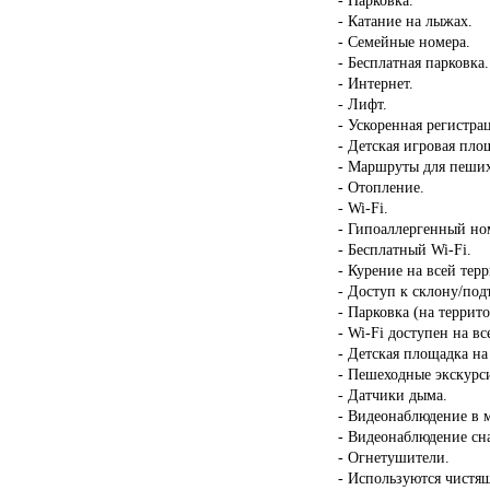
- Катание на лыжах.
- Семейные номера.
- Бесплатная парковка.
- Интернет.
- Лифт.
- Ускоренная регистрац
- Детская игровая пло
- Маршруты для пеших
- Отопление.
- Wi-Fi.
- Гипоаллергенный но
- Бесплатный Wi-Fi.
- Курение на всей тер
- Доступ к склону/под
- Парковка (на террит
- Wi-Fi доступен на в
- Детская площадка на
- Пешеходные экскурс
- Датчики дыма.
- Видеонаблюдение в 
- Видеонаблюдение сн
- Огнетушители.
- Используются чистящ