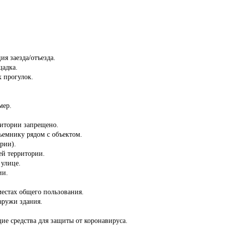
ия заезда/отъезда.
щадка.
 прогулок.
мер.
ритории запрещено.
ъемнику рядом с объектом.
ории).
сей территории.
 улице.
ии.
местах общего пользования.
аружи здания.
ие средства для защиты от коронавируса.