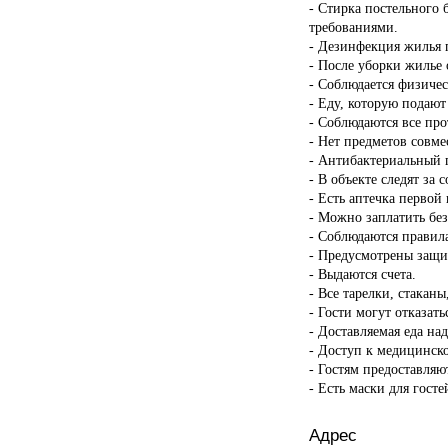
- Стирка постельного 
требованиями.
- Дезинфекция жилья п
- После уборки жилье 
- Соблюдается физичес
- Еду, которую подают
- Соблюдаются все пр
- Нет предметов совме
- Антибактериальный г
- В объекте следят за 
- Есть аптечка первой
- Можно заплатить бе
- Соблюдаются правил
- Предусмотрены защи
- Выдаются счета.
- Все тарелки, стакан
- Гости могут отказать
- Доставляемая еда на
- Доступ к медицинск
- Гостям предоставляю
- Есть маски для госте
Адрес