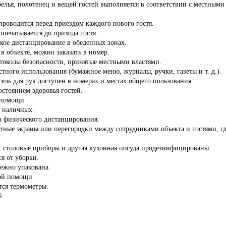
белья, полотенец и вещей гостей выполняется в соответствии с местны
роводится перед приездом каждого нового гостя.
опечатывается до прихода гостя.
кое дистанцирование в обеденных зонах.
 в объекте, можно заказать в номер.
отоколы безопасности, принятые местными властями.
стного использования (бумажное меню, журналы, ручки, газеты и т. д.).
ель для рук доступен в номерах и местах общего пользования.
состоянием здоровья гостей.
 помощи.
з наличных.
а физического дистанцирования.
тные экраны или перегородки между сотрудниками объекта и гостями, гд
ы, столовые приборы и другая кухонная посуда продезинфицированы.
ся от уборки.
дежно упакована.
ой помощи.
тся термометры.
й.