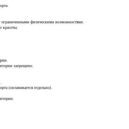
орта.
й с ограниченными физическими возможностями.
н красоты.
ории.
ритории запрещено.
.
орта (оплачивается отдельно).
ритории.