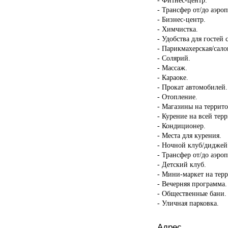
- Трансфер от/до аэроп
- Бизнес-центр.
- Химчистка.
- Удобства для госте
- Парикмахерская/сало
- Солярий.
- Массаж.
- Караоке.
- Прокат автомобилей.
- Отопление.
- Магазины на террит
- Курение на всей тер
- Кондиционер.
- Места для курения.
- Ночной клуб/диджей
- Трансфер от/до аэроп
- Детский клуб.
- Мини-маркет на тер
- Вечерняя программа.
- Общественные бани.
- Уличная парковка.
Адрес