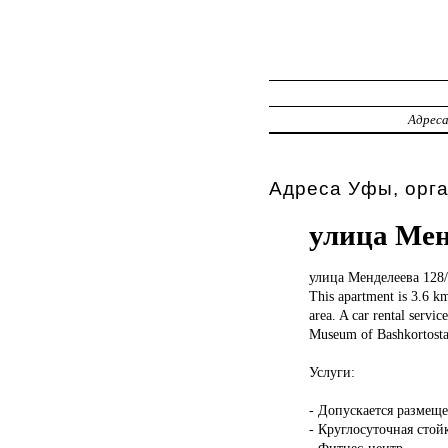
Адрес
Адреса Уфы, орг
улица Мен
улица Менделеева
128/
This apartment is 3.6 km
area. A car rental servi
Museum of Bashkortostan
Услуги:
- Допускается размещ
- Круглосуточная стой
- Фитнес-центр.