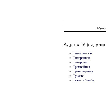
Адрес
Адреса Уфы, ули
Тимашевская
Тихорецкая
Томарова
Трамвайная
Транспортная
Тукаева
Тухвата Янаби