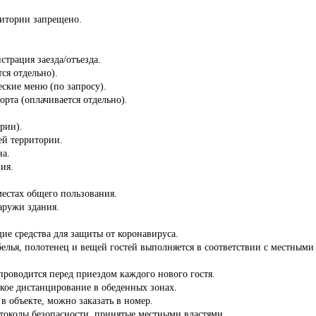
ритории запрещено.
страция заезда/отъезда.
ся отдельно).
ские меню (по запросу).
орта (оплачивается отдельно).
ории).
сей территории.
на.
ия.
местах общего пользования.
аружи здания.
ие средства для защиты от коронавируса.
белья, полотенец и вещей гостей выполняется в соответствии с местны
роводится перед приездом каждого нового гостя.
кое дистанцирование в обеденных зонах.
 в объекте, можно заказать в номер.
отоколы безопасности, принятые местными властями.