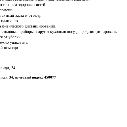
состоянием здоровья гостей.
 помощи.
тактный заезд и отъезд.
з наличных.
а физического дистанцирования.
ы, столовые приборы и другая кухонная посуда продезинфицированы.
ся от уборки.
дежно упакована.
ой помощи.
алиди, 34
алиди, 34, почтовый индекс 450077