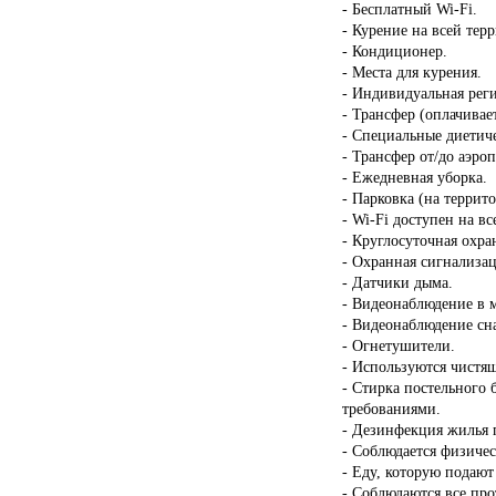
- Бесплатный Wi-Fi.
- Курение на всей тер
- Кондиционер.
- Места для курения.
- Индивидуальная реги
- Трансфер (оплачивает
- Специальные диетиче
- Трансфер от/до аэроп
- Ежедневная уборка.
- Парковка (на террит
- Wi-Fi доступен на в
- Круглосуточная охра
- Охранная сигнализац
- Датчики дыма.
- Видеонаблюдение в 
- Видеонаблюдение сн
- Огнетушители.
- Используются чистящ
- Стирка постельного 
требованиями.
- Дезинфекция жилья п
- Соблюдается физичес
- Еду, которую подают
- Соблюдаются все пр