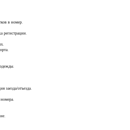
тков в номер.
ка регистрации.
их.
орта.
 одежды.
ия заезда/отъезда.
 номера.
ие.