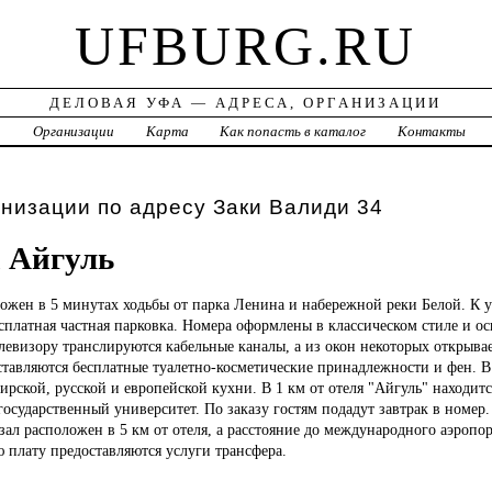
UFBURG.RU
ДЕЛОВАЯ УФА — АДРЕСА, ОРГАНИЗАЦИИ
а
Организации
Карта
Как попасть в каталог
Контакты
низации по адресу Заки Валиди 34
 Айгуль
ожен в 5 минутах ходьбы от парка Ленина и набережной реки Белой. К у
сплатная частная парковка. Номера оформлены в классическом стиле и о
евизору транслируются кабельные каналы, а из окон некоторых открывает
ставляются бесплатные туалетно-косметические принадлежности и фен. В
рской, русской и европейской кухни. В 1 км от отеля "Айгуль" находитс
осударственный университет. По заказу гостям подадут завтрак в номе
л расположен в 5 км от отеля, а расстояние до международного аэропор
 плату предоставляются услуги трансфера.