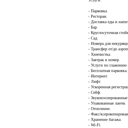
- Парковка.
- Ресторан.
- Доставка еды и напи
- Бар.
- Круглосуточная стой
- Сад.
- Номера для некурящ
- Трансфер от/до аэроп
- Химчистка.
- Завтрак в номер.
- Услуги по глажению
- Бесплатная парковка.
- Интернет.
- Лифт.
- Ускоренная регистрац
- Сейф.
- Звукоизолированные
- Упакованные ланчи.
- Отопление.
- Факс/ксерокопирован
- Хранение багажа.
- Wi-Fi.