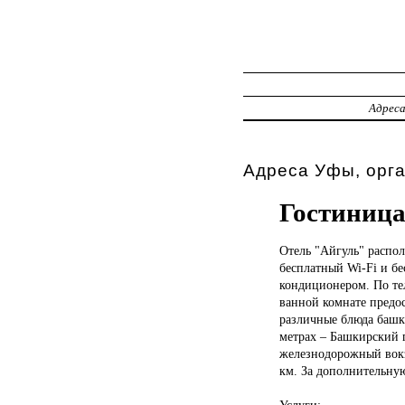
Адрес
Адреса Уфы, орга
Гостиница
Отель "Айгуль"
распол
бесплатный Wi-Fi и бе
кондиционером. По тел
ванной комнате предо
различные блюда башки
метрах – Башкирский г
железнодорожный вокза
км. За дополнительную
Услуги: